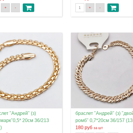
+
-
+
-
лет "Андрей" (з)
браслет "Андрей" (з) "дво
смарк"0,5* 20см 36/213
ромб" 0,7*20см 36/157 (13
)
180 руб
за шт