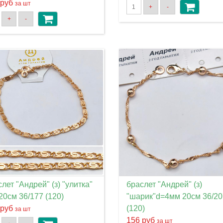
 руб
за шт
+
-
+
-
лет "Андрей" (з) "улитка"
браслет "Андрей" (з)
20см 36/177 (120)
"шарик"d=4мм 20см 36/20
 руб
(120)
за шт
156 руб
за шт