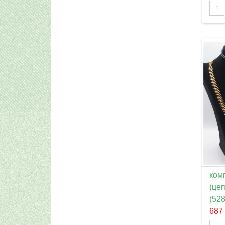
ком
(це
(528
687