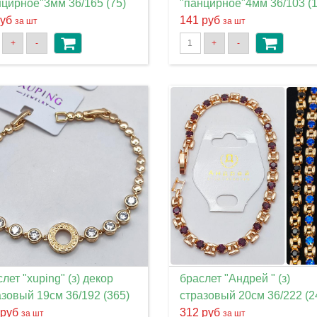
нцирное"3мм 36/165 (75)
"панцирное"4мм 36/103 (1
руб
141 руб
за шт
за шт
+
-
+
-
лет "xuping" (з) декор
браслет "Андрей " (з)
азовый 19см 36/192 (365)
стразовый 20см 36/222 (2
 руб
312 руб
за шт
за шт