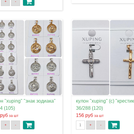
+
-
н "xuping" "знак зодиака"
кулон "xuping" (с) "крестик
4 (105)
36/288 (120)
 руб
156 руб
за шт
за шт
+
-
+
-