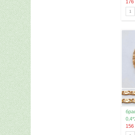
176
брас
0,4*
156