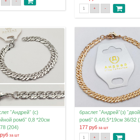
+
-
+
-
лет "Андрей" (с)
браслет "Андрей"(з) "дво
ойной ромб" 0,8 *20см
ромб" 0,4/0,5*19см 36/32 
78 (204)
177 руб
за шт
 руб
за шт
+
-