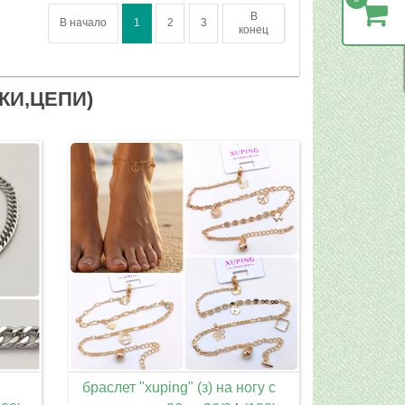
В
В начало
1
2
3
конец
КИ,ЦЕПИ)
браслет "xuping" (з) на ногу с