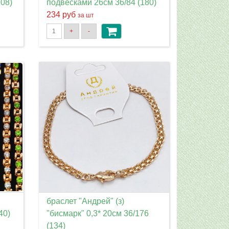
08)
подвесками 26см 36/84 (180)
234 руб
за шт
+
-
браслет "Андрей" (з)
40)
"бисмарк" 0,3* 20см 36/176
(134)