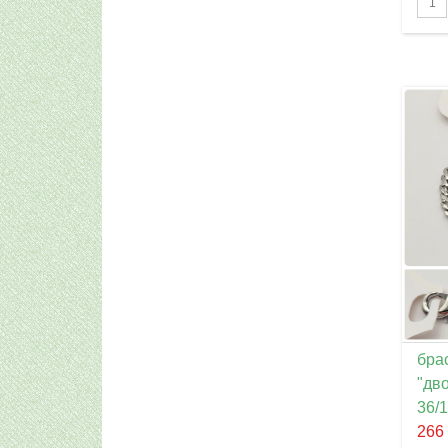
брас
"дв
36/1
266