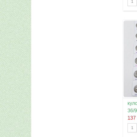
куло
36/9
137