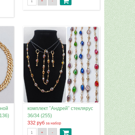
+
-
йной
комплект "Андрей" стеклярус
(136)
36/34 (255)
332 руб
за набор
+
-