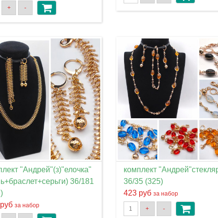
+
-
плект "Андрей"(з)"елочка"
комплект "Андрей"стекля
пь+браслет+серьги) 36/181
36/35 (325)
)
423 руб
за набор
 руб
за набор
+
-