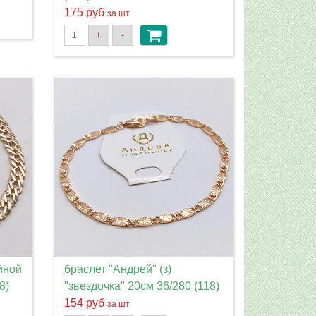
175 руб
за шт
+
-
йной
браслет "Андрей" (з)
8)
"звездочка" 20см 36/280 (118)
154 руб
за шт