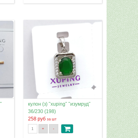
"
кулон (з) "xuping" "изумруд"
36/230 (198)
258 руб
за шт
+
-