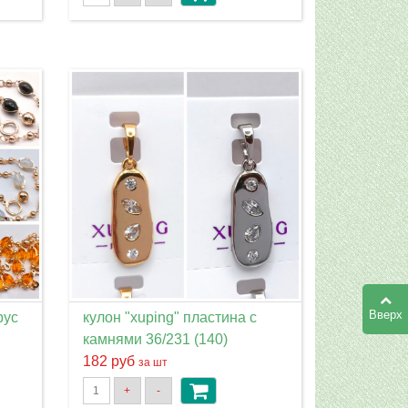
Вверх
рус
кулон "xuping" пластина с
камнями 36/231 (140)
182 руб
за шт
+
-