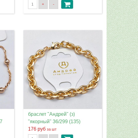
+
-
браслет "Андрей" (з)
7
"якорный" 36/299 (135)
176 руб
за шт