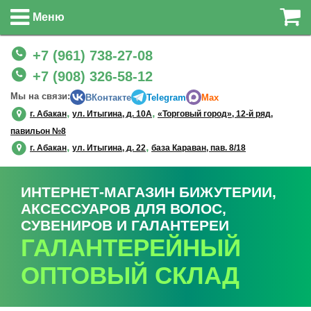
Меню
+7 (961) 738-27-08
+7 (908) 326-58-12
Мы на связи:
ВКонтакте
Telegram
Max
,
,
г. Абакан
ул. Итыгина, д. 10А
«Торговый город», 12-й ряд,
павильон №8
,
,
г. Абакан
ул. Итыгина, д. 22
база Караван, пав. 8/18
ИНТЕРНЕТ-МАГАЗИН БИЖУТЕРИИ,
АКСЕССУАРОВ ДЛЯ ВОЛОС,
СУВЕНИРОВ И ГАЛАНТЕРЕИ
ГАЛАНТЕРЕЙНЫЙ
ОПТОВЫЙ СКЛАД